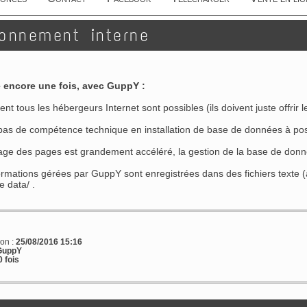
ionnement interne
 encore une fois, avec GuppY :
tous les hébergeurs Internet sont possibles (ils doivent juste offrir l
as de compétence technique en installation de base de données à possé
e des pages est grandement accéléré, la gestion de la base de donnée
ations gérées par GuppY sont enregistrées dans des fichiers texte (a
e data/ .
ion :
25/08/2016 15:16
GuppY
 fois