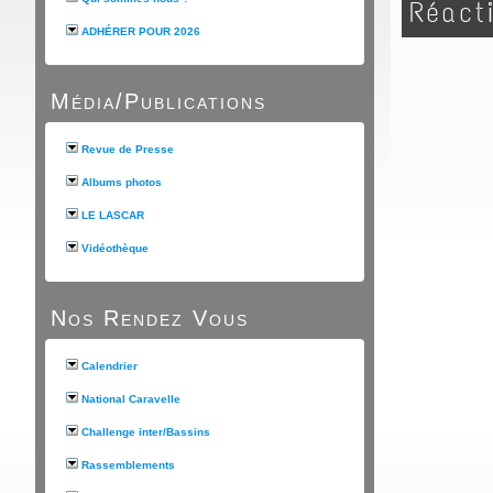
Réact
ADHÉRER POUR 2026
Média/Publications
Revue de Presse
Albums photos
LE LASCAR
Vidéothèque
Nos Rendez Vous
Calendrier
National Caravelle
Challenge inter/Bassins
Rassemblements