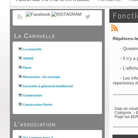
Fonct
La Caravelle
Répétons-le
- Quasiment 
La caravelle
- Il n'y a p
JAUGE
- L'affichag
Plans
Rénovation - Un exemple
- Les inform
répertoires d
Caravelle à gréement traditionnel
Construction
Construction Florès
Date de créat
Catégorie :
-
Page lue
2170
L'association
Qui sommes nous ?