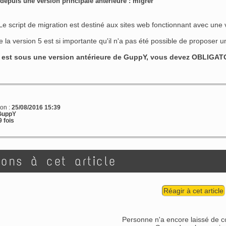
 depuis une version principale antérieure : migrer
Le script de migration est destiné aux sites web fonctionnant avec une
e la version 5 est si importante qu'il n'a pas été possible de proposer u
te est sous une version antérieure de GuppY, vous devez OBLIGAT
ion :
25/08/2016 15:39
GuppY
 fois
ions à cet article
Réagir à cet article
Personne n'a encore laissé de 