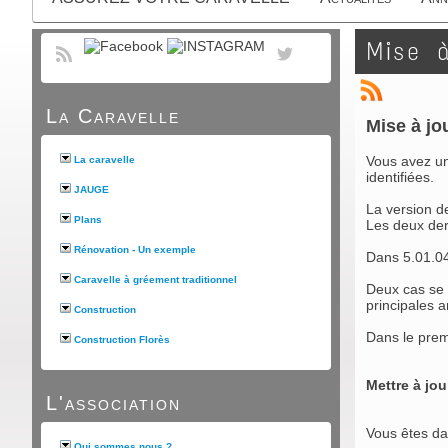
Mise à
La Caravelle
Mise à jo
Vous avez un
La caravelle
identifiées.
JAUGE
La version de
Plans
Les deux dern
Rénovation - Un exemple
Dans 5.01.04,
Caravelle à gréement traditionnel
Deux cas se p
principales a
Construction
Dans le premi
Construction Florès
Mettre à jo
L'association
Vous êtes da
Qui sommes nous ?