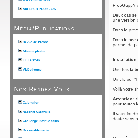
FreeGuppY vo
ADHÉRER POUR 2026
Deux cas se 
une version 
Média/Publications
Dans le premi
Dans le secon
Revue de Presse
permet de pa
Albums photos
Installation
LE LASCAR
Une fois la b
Vidéothèque
Un clic sur "P
Nos Rendez Vous
Voilà votre s
Attention:
si
Calendrier
pour toutes 
National Caravelle
Il vous faud
doute sans 
Challenge inter/Bassins
Rassemblements