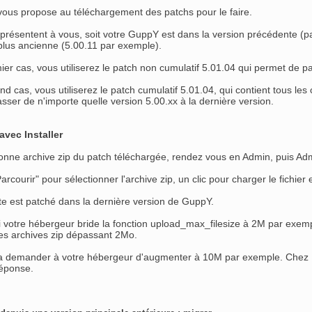
us propose au téléchargement des patchs pour le faire.
présentent à vous, soit votre GuppY est dans la version précédente (pa
plus ancienne (5.00.11 par exemple).
er cas, vous utiliserez le patch non cumulatif 5.01.04 qui permet de pa
d cas, vous utiliserez le patch cumulatif 5.01.04, qui contient tous les co
sser de n'importe quelle version 5.00.xx à la dernière version.
 avec Installer
onne archive zip du patch téléchargée, rendez vous en Admin, puis Admin
arcourir" pour sélectionner l'archive zip, un clic pour charger le fichier et
ite est patché dans la dernière version de GuppY.
 votre hébergeur bride la fonction upload_max_filesize à 2M par exemple,
les archives zip dépassant 2Mo.
ra demander à votre hébergeur d'augmenter à 10M par exemple. Chez F
réponse.