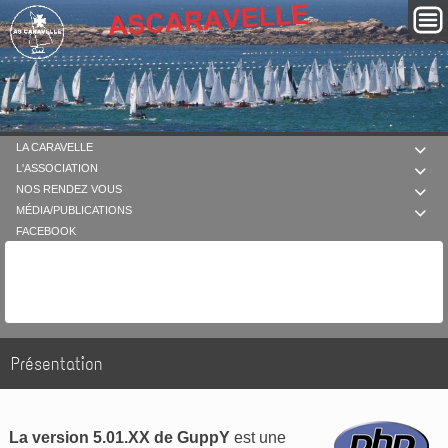
LA CARAVELLE

L'ASSOCIATION

NOS RENDEZ VOUS

MÉDIA/PUBLICATIONS

FACEBOOK
Présentation
La version 5.01.XX de GuppY
est une