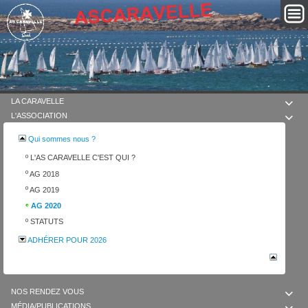
LA CARAVELLE

L'ASSOCIATION

Qui sommes nous ?
º
L'AS CARAVELLE C'EST QUI ?
º
AG 2018
º
AG 2019
AG 2020
º
STATUTS
ADHÉRER POUR 2026
NOS RENDEZ VOUS

MÉDIA/PUBLICATIONS