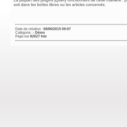
La plupart des plugins jQuery fonctionnent de cette manière : p
soit dans les boîtes libres ou les articles concernés.
Date de création :
08/06/2015 09:07
Catégorie :
- Démo
Page lue
82627 fois