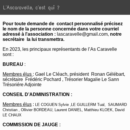
L'Ascaravelle, c'est qui ?
Pour toute demande de contact personnalisé précisez
le nom de la personne concernée dans votre courriel
adressé à l'association :
lascaravelle@gmail.com
,
notre
secrétaire la lui transmettra.
En 2023, les principaux représentants de l’As Caravelle
sont :
BUREAU
:
Membres élus
: Gael Le Cléach, président Ronan Gélébart,
sécrétaire Frédéric Pochard , Trésorier Magalie Le Sann
Trésoriére Adjointe
CONSEIL D’ADMINISTRATION :
Membres élus
:
LE COGUEN Sylvie ,LE GUILLERM Tual, SAUMARD
Christian ,
Ollivier BORDEAU, Laurent DANIEL, Matthieu KLOEK, David
LE CHAUX
COMMISSION DE JAUGE :