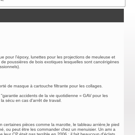
ique pour l'époxy, lunettes pour les projections de meuleuse et
p de poussières de bois exotiques lesquelles sont cancérigènes
ssionnels).
orté de masque à cartouche filtrante pour les collages.
"garantie accidents de la vie quotidienne = GAV pour les
a sécu en cas d'arrêt de travail.
non certaines pièces comme la marotte, le tableau arrière,le pied
mbiné, ou peut être les commander chez un menuisier. Un ami a
ur CP était pas terrible en 2006 : il fait beaucoup d'éclats