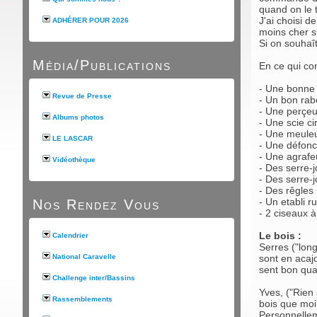
quand on le t
J'ai choisi d
ADHÉRER POUR 2026
moins cher s
Si on souhaî
Média/Publications
En ce qui conc
- Une bonne 
Revue de Presse
- Un bon rab
- Une perçeu
Albums photos
- Une scie c
- Une meuleu
LE LASCAR
- Une défonc
- Une agrafe
Vidéothèque
- Des serre-j
- Des serre-
- Des rêgles
- Un etabli 
Nos Rendez Vous
- 2 ciseaux à
Le bois :
Calendrier
Serres ("long
National Caravelle
sont en acajo
sent bon quan
Challenge inter/Bassins
Yves, ("Rien 
Rassemblements
bois que moi.
Personnellem