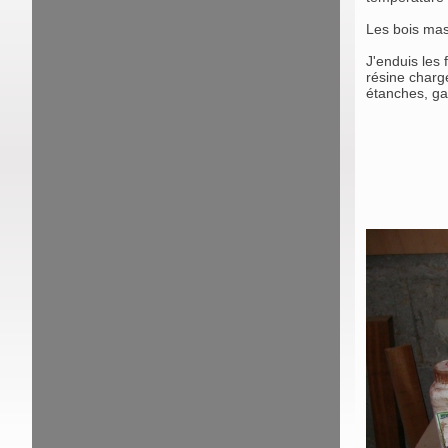
Les bois mass
J'enduis les 
résine charg
étanches, gar