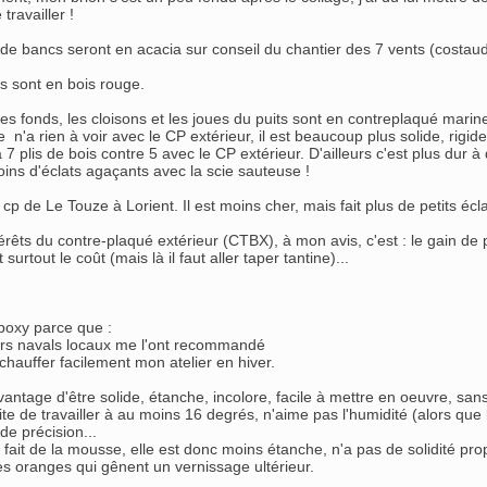
travailler !
e bancs seront en acacia sur conseil du chantier des 7 vents (costaud, 
s sont en bois rouge.
es fonds, les cloisons et les joues du puits sont en contreplaqué marin
n'a rien à voir avec le CP extérieur, il est beaucoup plus solide, rigide
 plis de bois contre 5 avec le CP extérieur. D'ailleurs c'est plus dur à
ns d'éclats agaçants avec la scie sauteuse !
du cp de Le Touze à Lorient. Il est moins cher, mais fait plus de petits écl
érêts du contre-plaqué extérieur (CTBX), à mon avis, c'est : le gain de p
t surtout le coût (mais là il faut aller taper tantine)...
'époxy parce que :
ers navals locaux me l'ont recommandé
chauffer facilement mon atelier en hiver.
vantage d'être solide, étanche, incolore, facile à mettre en oeuvre, san
e de travailler à au moins 16 degrés, n'aime pas l'humidité (alors que l
e précision...
 fait de la mousse, elle est donc moins étanche, n'a pas de solidité pro
es oranges qui gênent un vernissage ultérieur.