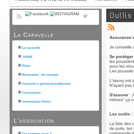
Outils
La Caravelle
Assurance e
Je conseille
La caravelle
Se protége
JAUGE
les poussièr
pour les sinu
Plans
Les poussière
Rénovation - Un exemple
L'époxy est 
Caravelle à gréement traditionnel
N'ayant pas 
Construction
S'assurer
: 
intimes" ça n
Construction Florès
Les outils :
L'association
La liste des 
de puits, les
commandé des
Qui sommes nous ?