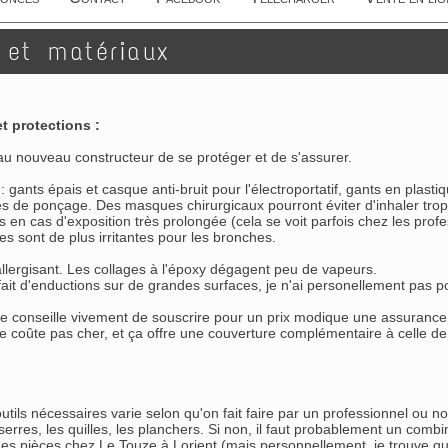
 et matériaux
t protections :
 au nouveau constructeur de se protéger et de s'assurer.
r
: gants épais et casque anti-bruit pour l'électroportatif, gants en plast
es de ponçage. Des masques chirurgicaux pourront éviter d'inhaler tro
s en cas d'exposition très prolongée (cela se voit parfois chez les profe
s sont de plus irritantes pour les bronches.
allergisant. Les collages à l'époxy dégagent peu de vapeurs.
fait d'enductions sur de grandes surfaces, je n'ai personellement pas p
Je conseille vivement de souscrire pour un prix modique une assurance 
e coûte pas cher, et ça offre une couverture complémentaire à celle de l
outils nécessaires varie selon qu'on fait faire par un professionnel ou 
 serres, les quilles, les planchers. Si non, il faut probablement un co
 pièces chez Le Touze à Lorient (mais personnellement, je trouve que le