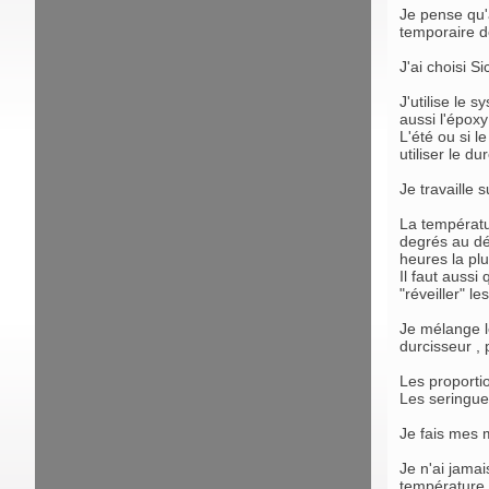
Je pense qu'
temporaire d
J'ai choisi S
J'utilise le
aussi l'époxy
L'été ou si le
utiliser le d
Je travaille 
La températur
degrés au dé
heures la plu
Il faut aussi
"réveiller" le
Je mélange l
durcisseur , 
Les proporti
Les seringue
Je fais mes 
Je n'ai jamai
température e