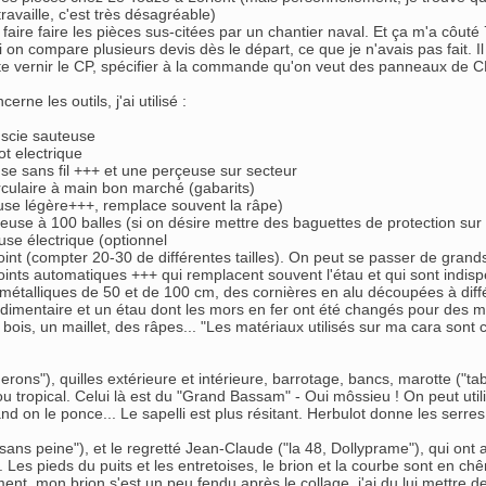
ravaille, c'est très désagréable)
e faire faire les pièces sus-citées par un chantier naval. Et ça m'a côut
i on compare plusieurs devis dès le départ, ce que je n'avais pas fait.
te vernir le CP, spécifier à la commande qu'on veut des panneaux de 
erne les outils, j'ai utilisé :
scie sauteuse
ot electrique
se sans fil +++ et une perçeuse sur secteur
irculaire à main bon marché (gabarits)
se légère+++, remplace souvent la râpe)
euse à 100 balles (si on désire mettre des baguettes de protection sur
use électrique (optionnel
oint (compter 20-30 de différentes tailles). On peut se passer de grands
joints automatiques +++ qui remplacent souvent l'étau et qui sont indis
 métalliques de 50 et de 100 cm, des cornières en alu découpées à dif
rudimentaire et un étau dont les mors en fer ont été changés pour des m
 bois, un maillet, des râpes... "Les matériaux utilisés sur ma cara son
erons"), quilles extérieure et intérieure, barrotage, bancs, marotte ("ta
u tropical. Celui là est du "Grand Bassam" - Oui môssieu ! On peut utiliser
d on le ponce... Le sapelli est plus résitant. Herbulot donne les serres 
sans peine"), et le regretté Jean-Claude ("la 48, Dollyprame"), qui ont 
 Les pieds du puits et les entretoises, le brion et la courbe sont en chê
ent, mon brion s'est un peu fendu après le collage, j'ai du lui mettre 