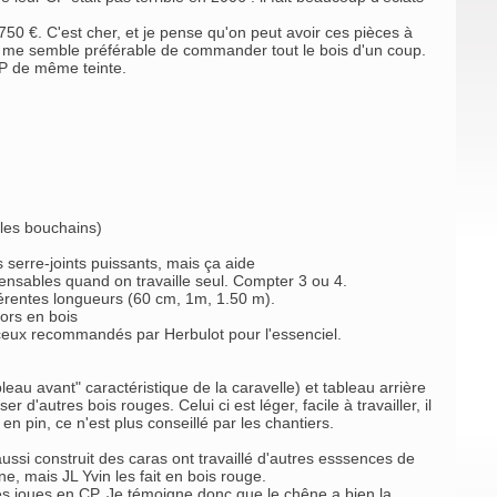
é 750 €. C'est cher, et je pense qu'on peut avoir ces pièces à
 Il me semble préférable de commander tout le bois d'un coup.
CP de même teinte.
 les bouchains)
 serre-joints puissants, mais ça aide
pensables quand on travaille seul. Compter 3 ou 4.
férentes longueurs (60 cm, 1m, 1.50 m).
ors en bois
t ceux recommandés par Herbulot pour l'essenciel.
bleau avant" caractéristique de la caravelle) et tableau arrière
 d'autres bois rouges. Celui ci est léger, facile à travailler, il
en pin, ce n'est plus conseillé par les chantiers.
aussi construit des caras ont travaillé d'autres esssences de
ne, mais JL Yvin les fait en bois rouge.
des joues en CP. Je témoigne donc que le chêne a bien la