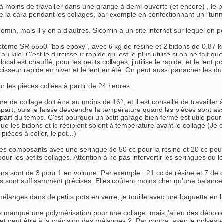
à moins de travailler dans une grange à demi-ouverte (et encore) , l
e la cara pendant les collages, par exemple en confectionnant un "tun
icomin, mais il y en a d'autres. Sicomin a un site internet sur lequel on 
 système SR 5550 "bois epoxy", avec 6 kg de résine et 2 bidons de 0.87 
 au kilo. C'est le durcisseur rapide qui est le plus utilisé si on ne fait qu
 local est chauffé, pour les petits collages, j'utilise le rapide, et le lent 
urcisseur rapide en hiver et le lent en été. On peut aussi panacher les d
sur les pièces collées à partir de 24 heures.
e de collage doit être au moins de 16°, et il est conseillé de travaille
part, puis je laisse descendre la température quand les pièces sont 
part du temps. C'est pourquoi un petit garage bien fermé est utile pour
 que les bidons et le récipient soient à température avant le collage (
s pièces à coller, le pot...)
es composants avec une seringue de 50 cc pour la résine et 20 cc pour l
pour les petits collages. Attention à ne pas intervertir les seringues ou 
ons sont de 3 pour 1 en volume. Par exemple : 21 cc de résine et 7 de d
s sont suffisamment précises. Elles coûtent moins cher qu'une balance
mélanges dans de petits pots en verre, je touille avec une baguette en 
s manqué une polymérisation pour une collage, mais j'ai eu des déboires
t peut être à la précision des mélanges ? Par contre, avec le polyester