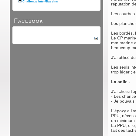
Challenge inter/Bassins
réputation de 
Les courbes d
Facebook
Les plancher
Les bordés, l
Le CP marine 
mm marine a 7
beaucoup moi
J'ai utilisé 
Les seuls int
trop léger ; e
La colle :
J'ai choisi l
- Les chanti
- Je pouvais 
L'époxy a l'a
PPU, nécessit
un minimum d
La PPU, elle,
fait des tach