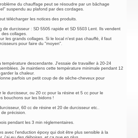
e problème du chauffage peut se résoudre par un bâchage
nel" suspendu au plafond par des cordages.
peut télécharger les notices des produits.
kg de durcisseur : SD 5505 rapide et SD 5503 Lent. Ils vendent
e des collages.
pour les grands collages. Si le local n'est pas chauffé, il faut
urcisseurs pour faire du "moyen".
r à température descendante. J'essaie de travailler à 20-24
assemblées. Je maintiens cette température minimale pendant 12
 garder la chaleur.
Je donne parfois un petit coup de de sêche-cheveux pour
e durcisseur, ou 20 cc pour la résine et 5 cc pour le
les bouchons sur les bidons !
urcisseur, 60 cc de résine et 20 de durcisseur etc..
 de précision.
bois pendant les 3 min réglementaires.
 avec l'enduction époxy qui doit être plus sensible à la
, j'ai eu des déboires, et ca pue en plus.