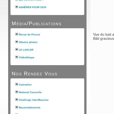
ADHÉRER POUR 2026
Média/Publications
Vue du bati a
Revue de Presse
Bâti gracieu
Albums photos
LE LASCAR
Vidéothèque
Nos Rendez Vous
Calendrier
National Caravelle
Challenge inter/Bassins
Rassemblements