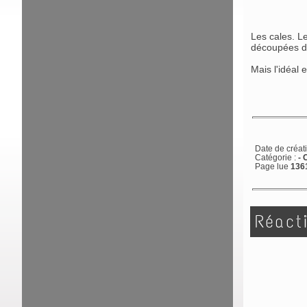
Les cales. Le
découpées da
Mais l'idéal 
Date de créat
Catégorie :
-
C
Page lue
1361
Réact