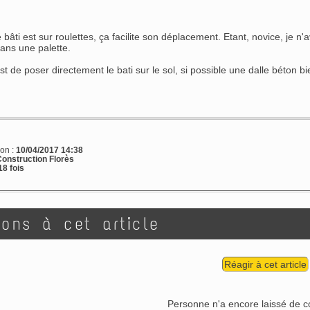
 bâti est sur roulettes, ça facilite son déplacement. Etant, novice, je n'
ns une palette.
est de poser directement le bati sur le sol, si possible une dalle béton bi
ion :
10/04/2017 14:38
onstruction Florès
8 fois
ions à cet article
Réagir à cet article
Personne n'a encore laissé de 