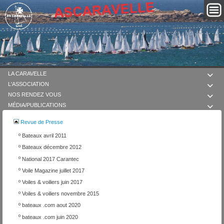
LA CARAVELLE

L'ASSOCIATION

NOS RENDEZ VOUS

MÉDIA/PUBLICATIONS

Revue de Presse
º
Bateaux avril 2011
º
Bateaux décembre 2012
º
National 2017 Carantec
º
Voile Magazine juillet 2017
º
Voiles & voiliers juin 2017
º
Voiles & voiliers novembre 2015
º
bateaux .com aout 2020
º
bateaux .com juin 2020