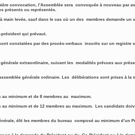
emière convocation, l’Assemblée sera convoquée à nouveau par avis
es présents ou représentés.
 à main levée, sauf dans le cas où un des membres demande un vot
o-président qui prévaut.
nt constatées par des procès-verbaux inscrits sur un registre spé
générale extraordinaire, suivant les modalités prévues aux prése
ssemblée générale ordinaire. Les délibérations sont prises à la
res au minimum et de 8 membres au maximum.
s au minimum et de 12 membres au maximum. Les candidats doiven
générale, élit les membres du bureau composé au minimum d’un Prés