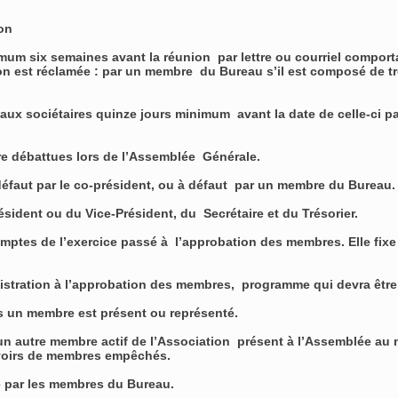
ion
imum six semaines avant la réunion par lettre ou courriel comport
on est réclamée : par un membre du Bureau s’il est composé de t
 sociétaires quinze jours minimum avant la date de celle-ci par l
être débattues lors de l’Assemblée Générale.
 défaut par le co-président, ou à défaut par un membre du Bureau
sident ou du Vice-Président, du Secrétaire et du Trésorier.
tes de l’exercice passé à l’approbation des membres. Elle fixe l
istration à l’approbation des membres, programme qui devra être
us un membre est présent ou représenté.
 autre membre actif de l’Association présent à l’Assemblée au mo
uvoirs de membres empêchés.
me par les membres du Bureau.