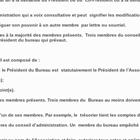
s par an à la demande du Président ou du Co-Président ou à la d
stration qui a voix consultative et peut signifier les modificatio
uer son pouvoir à un autre membre par lettre ou courriel.
ses à la majorité des membres présents. Trois membres du conseil
 Président du bureau qui prévaut.
 Il est composé de :
 ; le Président du Bureau est statutairement le Président de l’Ass
e);
joint(e).
des membres présents. Trois membres du Bureau au moins doivent 
’un de ses membres. Par exemple, le trésorier tient les comptes d
res du conseil d’administration. Un membre du bureau empêché p