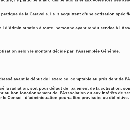
ctifs, ils participent aux délibérations et aux votes lors des as
ratique de la Caravelle. Ils s’acquittent d’une cotisation spéci
seil d’Administration à toute personne ayant rendu service à l’A
otisation selon le montant décidé par l’Assemblée Générale.
dressé avant le début de l’exercice comptable au président de l’
cé la radiation, soit pour défaut de paiement de la cotisation, s
nt au bon fonctionnement de l’Association ou aux intérêts de se
r le Conseil d’administration pourra être provisoire ou définitive