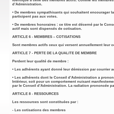
identique à celle des membres actifs. Comme les membres a
d’Administration.
• De membres sympathisants qui souhaitent encourager la p
participent pas aux votes.
• De membres honoraires : ce titre est décerné par le Con
actif mais sont dispensés de cotisation.
ARTICLE 6 - MEMBRES – COTISATIONS
Sont membres actifs ceux qui versent annuellement leur c
ARTICLE 7 - PERTE DE LA QUALITE DE MEMBRE
Perdent leur qualité de membre :
• Les adhérents ayant donné leur démission par courrier a
• Les adhérents dont le Conseil d’Administration a pronon
Intérieur, soit pour un comportement nuisant manifesteme
par le Conseil d’Administration. La radiation prononcée pa
ARTICLE 8 - RESSOURCES
Les ressources sont constituées par :
- Les cotisations des membres