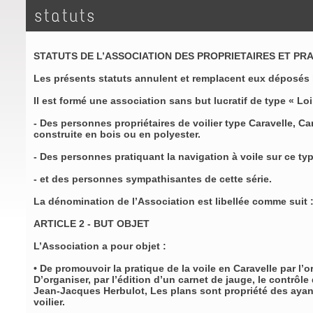
statuts
STATUTS DE L’ASSOCIATION DES PROPRIETAIRES ET PR
Les présents statuts annulent et remplacent eux déposés
Il est formé une association sans but lucratif de type « Loi
- Des personnes propriétaires de voilier type Caravelle, C
construite en bois ou en polyester.
- Des personnes pratiquant la navigation à voile sur ce t
- et des personnes sympathisantes de cette série.
La dénomination de l’Association est libellée comme suit 
ARTICLE 2 - BUT OBJET
L’Association a pour objet :
• De promouvoir la pratique de la voile en Caravelle par 
D’organiser, par l’édition d’un carnet de jauge, le contrôl
Jean-Jacques Herbulot, Les plans sont propriété des ayant-d
voilier.