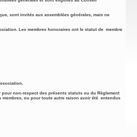
semblées générales et sont éligibles au Conseil
fique, sont invités aux assemblées générales, mais ne
ssociation. Les membres honoraires ont le statut de membre
Association.
oir pour non-respect des présents statuts ou du Règlement
s membres, ou pour toute autre raison avoir été entendus
.