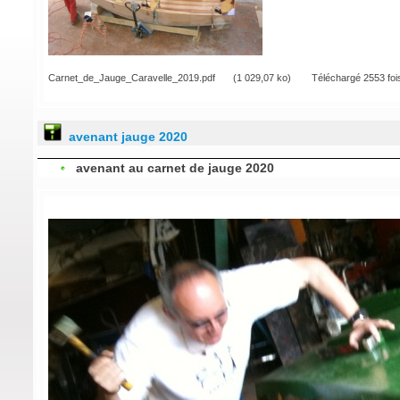
Carnet_de_Jauge_Caravelle_2019.pdf
(1 029,07 ko)
Téléchargé 2553 foi
avenant jauge 2020
avenant au carnet de jauge 2020