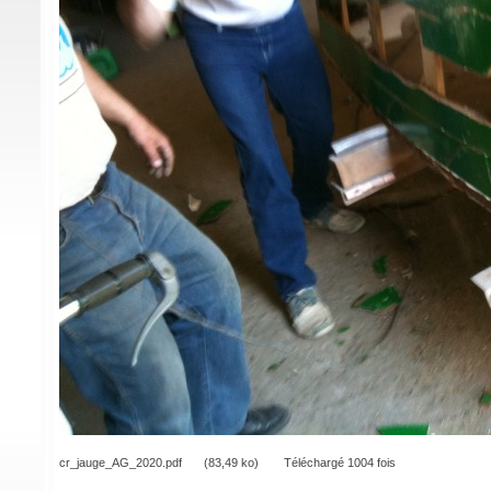
cr_jauge_AG_2020.pdf
(83,49 ko)
Téléchargé 1004 fois