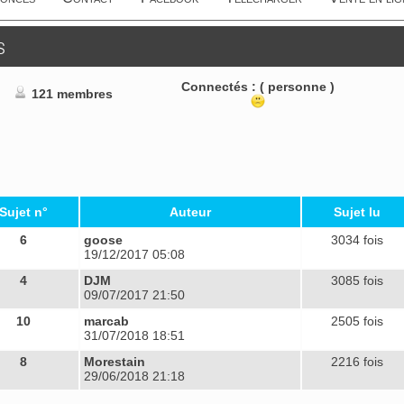
s
Connectés :
( personne )
121 membres
Sujet n°
Auteur
Sujet lu
6
goose
3034 fois
19/12/2017 05:08
4
DJM
3085 fois
09/07/2017 21:50
10
marcab
2505 fois
31/07/2018 18:51
8
Morestain
2216 fois
29/06/2018 21:18