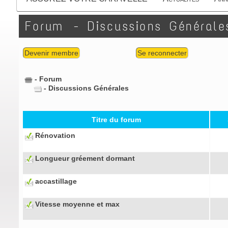
Forum
- Discussions Générale
Devenir membre
Se reconnecter
- Forum
-
Discussions Générales
Titre du forum
Rénovation
Longueur gréement dormant
accastillage
Vitesse moyenne et max