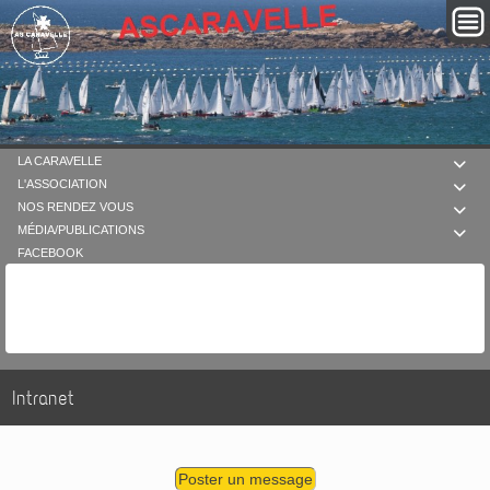
LA CARAVELLE

L'ASSOCIATION

NOS RENDEZ VOUS

MÉDIA/PUBLICATIONS

FACEBOOK
Intranet
Poster un message