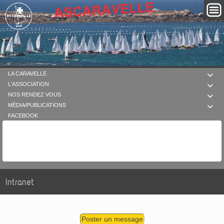
LA CARAVELLE

L'ASSOCIATION

NOS RENDEZ VOUS

MÉDIA/PUBLICATIONS

FACEBOOK
Intranet
Poster un message