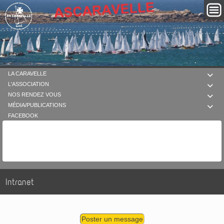
LA CARAVELLE

L'ASSOCIATION

NOS RENDEZ VOUS

MÉDIA/PUBLICATIONS

FACEBOOK
Intranet
Poster un message