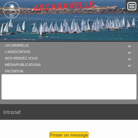
LA CARAVELLE

L'ASSOCIATION

NOS RENDEZ VOUS

MÉDIA/PUBLICATIONS

FACEBOOK
Intranet
Poster un message