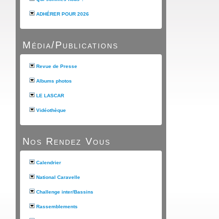
ADHÉRER POUR 2026
Média/Publications
Revue de Presse
Albums photos
LE LASCAR
Vidéothèque
Nos Rendez Vous
Calendrier
National Caravelle
Challenge inter/Bassins
Rassemblements