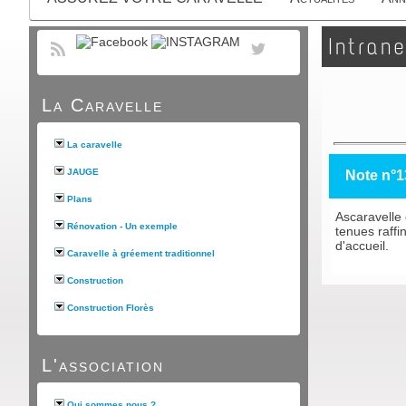
Intrane
La Caravelle
La caravelle
JAUGE
Note n°1
Plans
Ascaravelle 
Rénovation - Un exemple
tenues raff
d'accueil.
Caravelle à gréement traditionnel
Construction
Construction Florès
L'association
Qui sommes nous ?