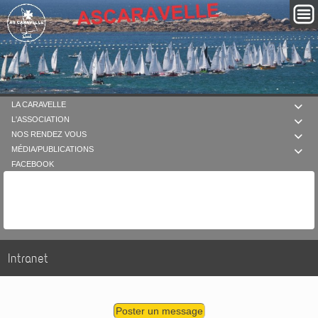
LA CARAVELLE

L'ASSOCIATION

NOS RENDEZ VOUS

MÉDIA/PUBLICATIONS

FACEBOOK
Intranet
Poster un message