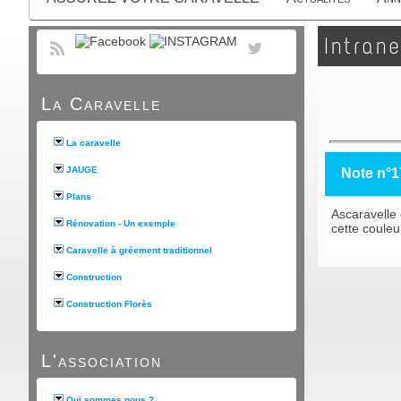
Intrane
La Caravelle
La caravelle
JAUGE
Note n°1
Plans
Ascaravelle 
Rénovation - Un exemple
cette couleur
Caravelle à gréement traditionnel
Construction
Construction Florès
L'association
Qui sommes nous ?