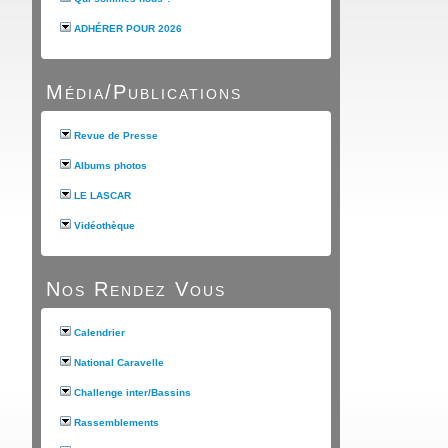
ADHÉRER POUR 2026
Média/Publications
Revue de Presse
Albums photos
LE LASCAR
Vidéothèque
Nos Rendez Vous
Calendrier
National Caravelle
Challenge inter/Bassins
Rassemblements