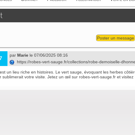
t
Poster un message
par
Marie
le 07/06/2025 08:16
7
https://robes-vert-sauge.fr/collections/robe-demoiselle-dhon
est un lieu riche en histoires. Le vert sauge, évoquant les herbes côt
 sublimerait votre visite. Jetez un œil sur robes-vert-sauge.fr et visitez 