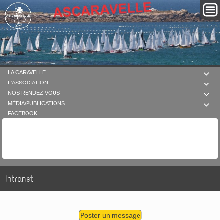
LA CARAVELLE

L'ASSOCIATION

NOS RENDEZ VOUS

MÉDIA/PUBLICATIONS

FACEBOOK
Intranet
Poster un message