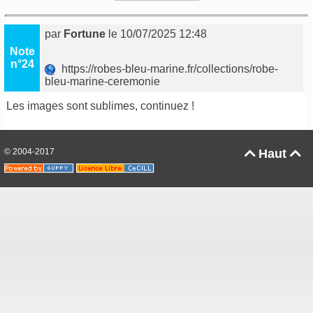
par
Fortune
le 10/07/2025 12:48
Note
n°24
https://robes-bleu-marine.fr/collections/robe-
bleu-marine-ceremonie
Les images sont sublimes, continuez !
© 2004-2017
Haut

