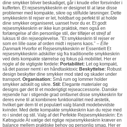
dine smykker bliver beskadiget, går i knude eller forsvinder i
kufferten. Et rejsesmykkeskrin er designet til at løse disse
problemer med kompakte, sikre og stilfulde løsninger.
Dette
smykkeskrin til rejser
er let, holdbart og perfekt til at holde
dine smykker organiseret, uanset hvor du er. Et godt
rejsesmykkeskrin er ikke kun praktisk, men også en
forlængelse af din personlige stil, der tilføjer et strejf af
luksus til din rejseoplevelse. "Et smykkeskrin til rejser er
som en lille oase af orden midt i rejsens kaos." –
Elle
Danmark
Hvorfor et Rejsesmykkeskrin er Essentielt Et
rejsesmykkeskrin adskiller sig fra traditionelle smykkeskrin
ved dets kompakte størrelse og fokus på mobilitet. Her er
nogle af de vigtigste fordele:
Portabilitet:
Let og kompakt,
så det passer nemt i en håndtasktoxic
Beskyttelse:
Robust
design beskytter dine smykker mod stød og skader under
transport.
Organisation:
Små rum og lommer holder
smykker adskilt og sikre.
Stil:
Elegante materialer og
designs gør det til et moderigtigt rejseaccessorie. Danske
rejsende har i stigende grad omfavnet disse smykkeskrin for
deres evne til at kombinere funktionalitet med æstetik,
hvilket gør dem til et populært valg blandt modebevidste
kvinder. Med
dette kompakte smykkeskrin
kan du rejse med
ro i sindet og stil. Valg af det Perfekte Rejsesmykkeskrin: En
Købsguide At vælge det rigtige rejsesmykkeskrin kræver en
balance mellem praktiske behov og personlig smag. Her er