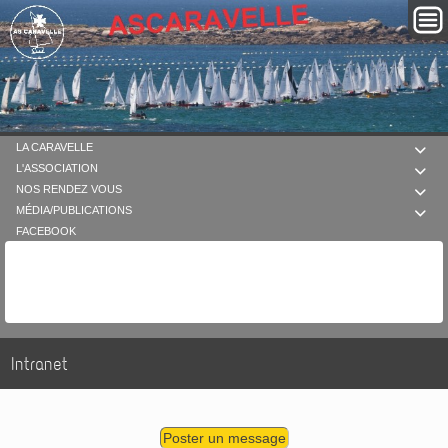
LA CARAVELLE

L'ASSOCIATION

NOS RENDEZ VOUS

MÉDIA/PUBLICATIONS

FACEBOOK
Intranet
Poster un message