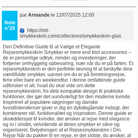
par
Armande
le 12/07/2025 12:00
Note
n°28
https://mit-
smykkeskrin.com/collections/smykkeskrin-glas
Den Definitive Guide til at Vælge et Elegante
Rejsesmykkeskrin Smykker er mere end blot accessories –
de er personlige udtryk, minder og investeringer, der
fortjener omhyggelig opbevaring, især når du er på farten. Et
rejsesmykkeskrin er den perfekte løsning til at beskytte dine
værdifulde smykker, uanset om du er på forretningsrejse,
ferie eller bare en weekendtur. I denne omfattende guide
udforsker vi alt, hvad du skal vide om
dette
rejsesmykkeskrin
, fra dets kompakte design til praktiske
funktioner, der gør det uundværligt for den moderne kvinde.
Inspireret af populære søgninger og danske
livsstilstendenser giver vi dig en dybdegående indsigt, der
kombinerer stil, funktionalitet og inspiration. Denne guide er
skræddersyet til kvinder, der ønsker at rejse med elegance
og ro i sindet, velvidende at deres smykker er sikre og
organiseret. Betydningen af et Rejsesmykkeskrin i Din
Rejse Når du pakker til en rejse, er det sidste, du ønsker, at