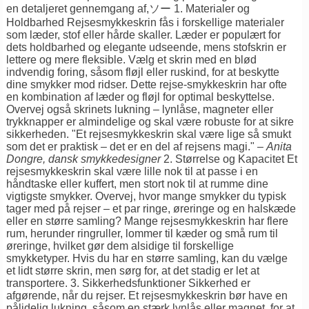
en detaljeret gennemgang af,ソー 1. Materialer og
Holdbarhed Rejsesmykkeskrin fås i forskellige materialer
som læder, stof eller hårde skaller. Læder er populært for
dets holdbarhed og elegante udseende, mens stofskrin er
lettere og mere fleksible. Vælg et skrin med en blød
indvendig foring, såsom fløjl eller ruskind, for at beskytte
dine smykker mod ridser.
Dette rejse-smykkeskrin
har ofte
en kombination af læder og fløjl for optimal beskyttelse.
Overvej også skrinets lukning – lynlåse, magneter eller
trykknapper er almindelige og skal være robuste for at sikre
sikkerheden. "Et rejsesmykkeskrin skal være lige så smukt
som det er praktisk – det er en del af rejsens magi." –
Anita
Dongre, dansk smykkedesigner
2. Størrelse og Kapacitet Et
rejsesmykkeskrin skal være lille nok til at passe i en
håndtaske eller kuffert, men stort nok til at rumme dine
vigtigste smykker. Overvej, hvor mange smykker du typisk
tager med på rejser – et par ringe, øreringe og en halskæde
eller en større samling? Mange rejsesmykkeskrin har flere
rum, herunder ringruller, lommer til kæder og små rum til
øreringe, hvilket gør dem alsidige til forskellige
smykketyper. Hvis du har en større samling, kan du vælge
et lidt større skrin, men sørg for, at det stadig er let at
transportere. 3. Sikkerhedsfunktioner Sikkerhed er
afgørende, når du rejser. Et rejsesmykkeskrin bør have en
pålidelig lukning, såsom en stærk lynlås eller magnet, for at