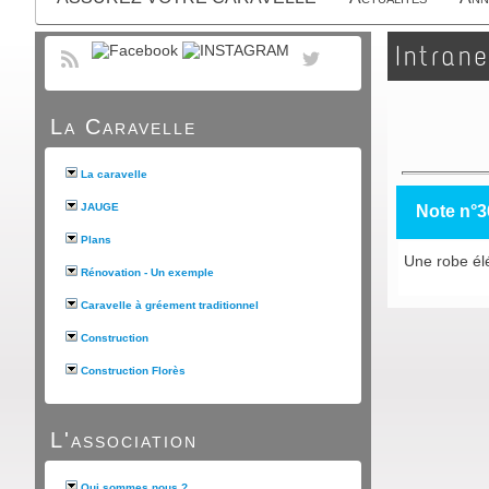
Intrane
La Caravelle
La caravelle
JAUGE
Note n°3
Plans
Une robe élé
Rénovation - Un exemple
Caravelle à gréement traditionnel
Construction
Construction Florès
L'association
Qui sommes nous ?