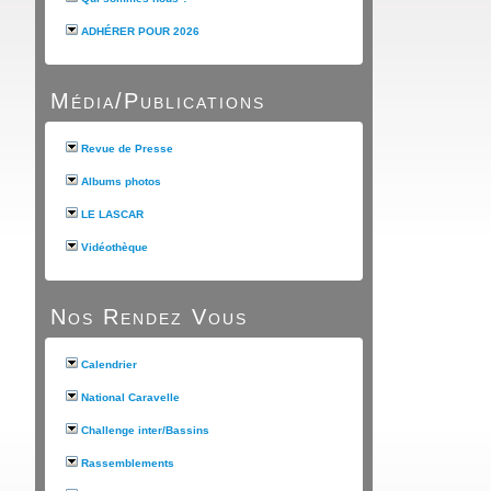
ADHÉRER POUR 2026
Média/Publications
Revue de Presse
Albums photos
LE LASCAR
Vidéothèque
Nos Rendez Vous
Calendrier
National Caravelle
Challenge inter/Bassins
Rassemblements