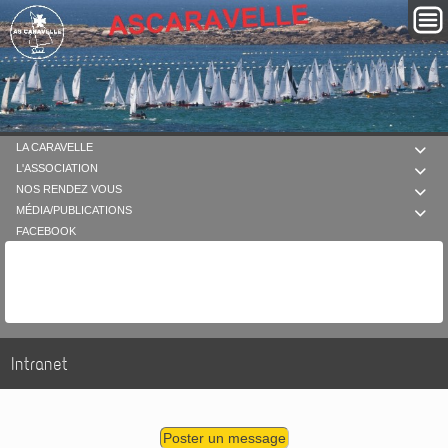
LA CARAVELLE

L'ASSOCIATION

NOS RENDEZ VOUS

MÉDIA/PUBLICATIONS

FACEBOOK
Intranet
Poster un message