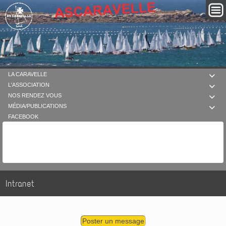
LA CARAVELLE

L'ASSOCIATION

NOS RENDEZ VOUS

MÉDIA/PUBLICATIONS

FACEBOOK
Intranet
Poster un message