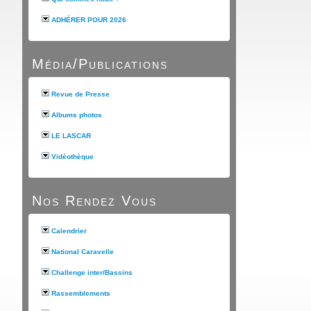
ADHÉRER POUR 2026
Média/Publications
Revue de Presse
Albums photos
LE LASCAR
Vidéothèque
Nos Rendez Vous
Calendrier
National Caravelle
Challenge inter/Bassins
Rassemblements