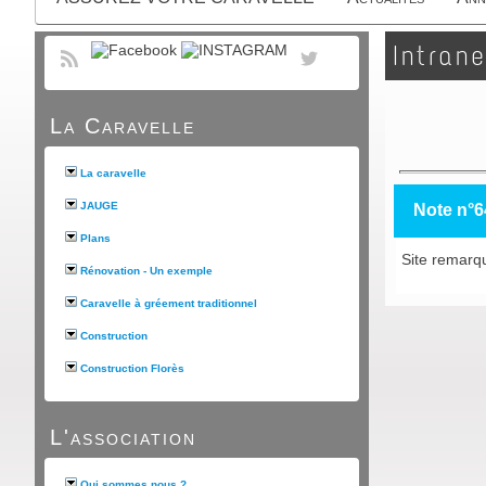
Intrane
La Caravelle
La caravelle
JAUGE
Note n°6
Plans
Site remarq
Rénovation - Un exemple
Caravelle à gréement traditionnel
Construction
Construction Florès
L'association
Qui sommes nous ?