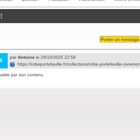
t
Poster un message
par
Antoine
le 29/10/2025 22:58
4
https://robeportefeuille.fr/collections/robe-portefeuille-ceremo
uable par son contenu.