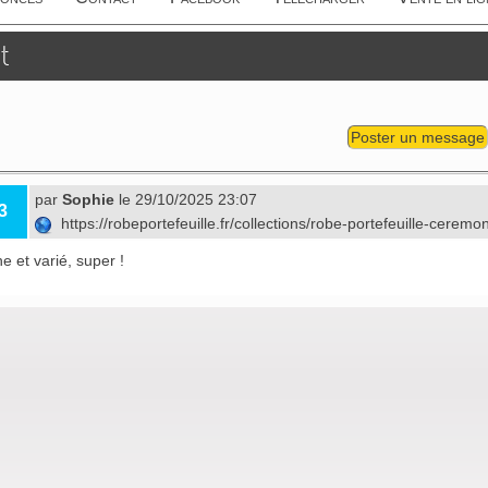
t
Poster un message
par
Sophie
le 29/10/2025 23:07
3
https://robeportefeuille.fr/collections/robe-portefeuille-ceremo
e et varié, super !