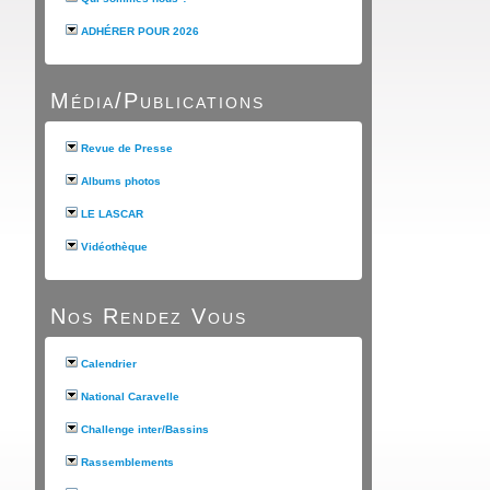
ADHÉRER POUR 2026
Média/Publications
Revue de Presse
Albums photos
LE LASCAR
Vidéothèque
Nos Rendez Vous
Calendrier
National Caravelle
Challenge inter/Bassins
Rassemblements