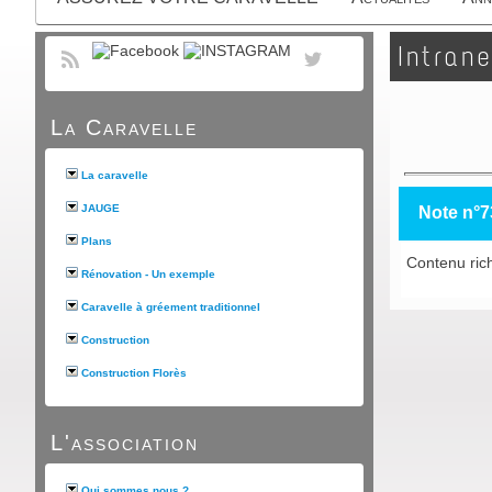
Intrane
La Caravelle
La caravelle
JAUGE
Note n°7
Plans
Contenu rich
Rénovation - Un exemple
Caravelle à gréement traditionnel
Construction
Construction Florès
L'association
Qui sommes nous ?