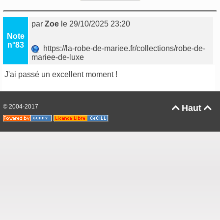
par
Zoe
le 29/10/2025 23:20
Note
n°83
https://la-robe-de-mariee.fr/collections/robe-de-
mariee-de-luxe
J'ai passé un excellent moment !
© 2004-2017
Haut

