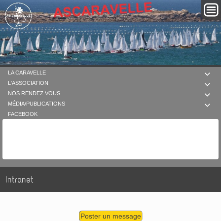
LA CARAVELLE

L'ASSOCIATION

NOS RENDEZ VOUS

MÉDIA/PUBLICATIONS

FACEBOOK
Intranet
Poster un message