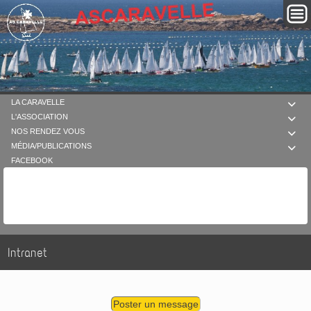
LA CARAVELLE

L'ASSOCIATION

NOS RENDEZ VOUS

MÉDIA/PUBLICATIONS

FACEBOOK
Intranet
Poster un message