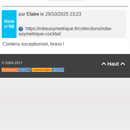
par
Claire
le 29/10/2025 23:23
Note
n°86
https://robeasymetrique.fr/collections/robe-
asymetrique-cocktail
Contenu exceptionnel, bravo !
© 2004-2017
Haut

