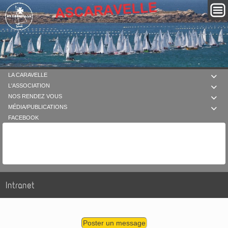
LA CARAVELLE

L'ASSOCIATION

NOS RENDEZ VOUS

MÉDIA/PUBLICATIONS

FACEBOOK
Intranet
Poster un message