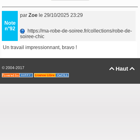
par
Zoe
le 29/10/2025 23:29
Note
n°92
https://ma-robe-de-soiree.fr/collections/robe-de-
soiree-chic
Un travail impressionnant, bravo !
© 2004-2017
Haut

