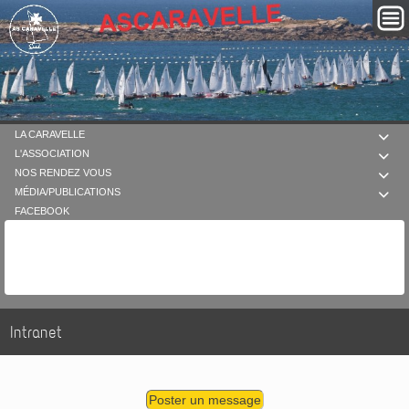
LA CARAVELLE

L'ASSOCIATION

NOS RENDEZ VOUS

MÉDIA/PUBLICATIONS

FACEBOOK
Intranet
Poster un message