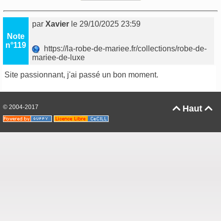
par
Xavier
le 29/10/2025 23:59
Note
n°119
https://la-robe-de-mariee.fr/collections/robe-de-
mariee-de-luxe
Site passionnant, j'ai passé un bon moment.
© 2004-2017
Haut

