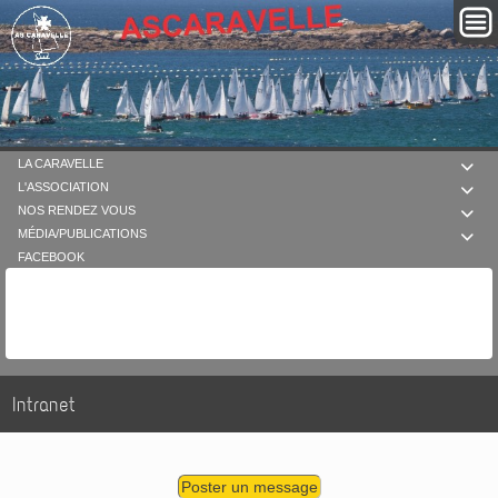
LA CARAVELLE

L'ASSOCIATION

NOS RENDEZ VOUS

MÉDIA/PUBLICATIONS

FACEBOOK
Intranet
Poster un message