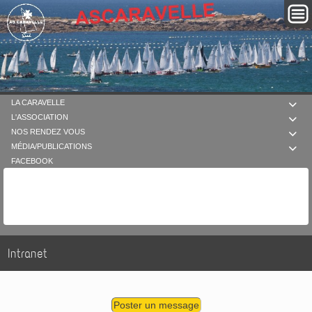
LA CARAVELLE

L'ASSOCIATION

NOS RENDEZ VOUS

MÉDIA/PUBLICATIONS

FACEBOOK
Intranet
Poster un message