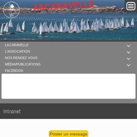
LA CARAVELLE

L'ASSOCIATION

NOS RENDEZ VOUS

MÉDIA/PUBLICATIONS

FACEBOOK
Intranet
Poster un message