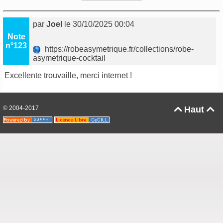
par
Joel
le 30/10/2025 00:04
Note
n°123
https://robeasymetrique.fr/collections/robe-
asymetrique-cocktail
Excellente trouvaille, merci internet !
© 2004-2017
Haut

