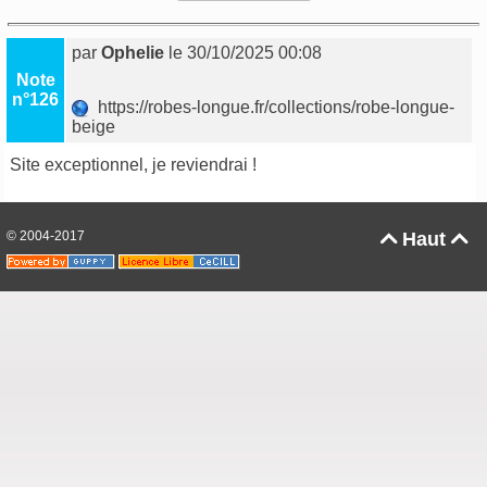
par
Ophelie
le 30/10/2025 00:08
Note
n°126
https://robes-longue.fr/collections/robe-longue-
beige
Site exceptionnel, je reviendrai !
© 2004-2017
Haut

