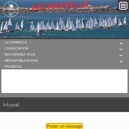
LA CARAVELLE

L'ASSOCIATION

NOS RENDEZ VOUS

MÉDIA/PUBLICATIONS

FACEBOOK
Intranet
Poster un message