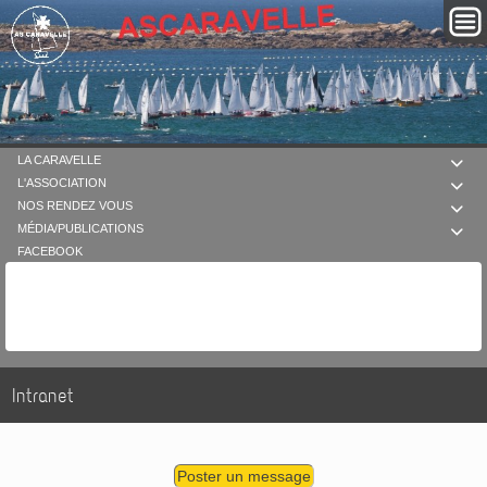
LA CARAVELLE

L'ASSOCIATION

NOS RENDEZ VOUS

MÉDIA/PUBLICATIONS

FACEBOOK
Intranet
Poster un message