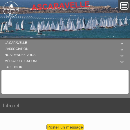
LA CARAVELLE

L'ASSOCIATION

NOS RENDEZ VOUS

MÉDIA/PUBLICATIONS

FACEBOOK
Intranet
Poster un message