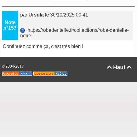
par
Ursula
le 30/10/2025 00:41
Note
n°157
https://robedentelle.fr/collections/robe-dentelle-
noire
Continuez comme ça, c'est très bien !
© 2004-2017
Haut

