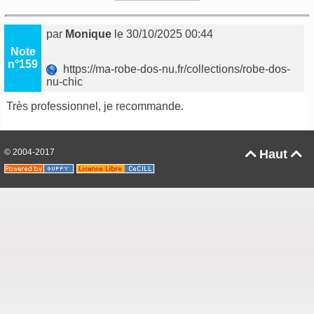
par
Monique
le 30/10/2025 00:44
Note
n°159
https://ma-robe-dos-nu.fr/collections/robe-dos-
nu-chic
Très professionnel, je recommande.
© 2004-2017
Haut

