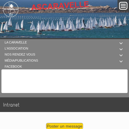
LA CARAVELLE

L'ASSOCIATION

NOS RENDEZ VOUS

MÉDIA/PUBLICATIONS

FACEBOOK
Intranet
Poster un message