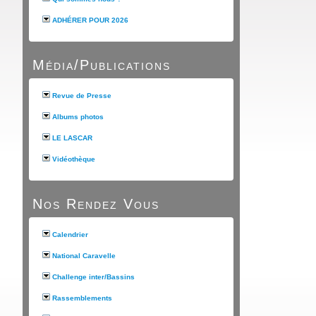
ADHÉRER POUR 2026
Média/Publications
Revue de Presse
Albums photos
LE LASCAR
Vidéothèque
Nos Rendez Vous
Calendrier
National Caravelle
Challenge inter/Bassins
Rassemblements