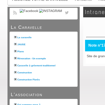
Intrane
La Caravelle
La caravelle
JAUGE
Note n°1
Plans
Site de grand
Rénovation - Un exemple
Caravelle à gréement traditionnel
Construction
Construction Florès
L'association
Qui sommes nous ?