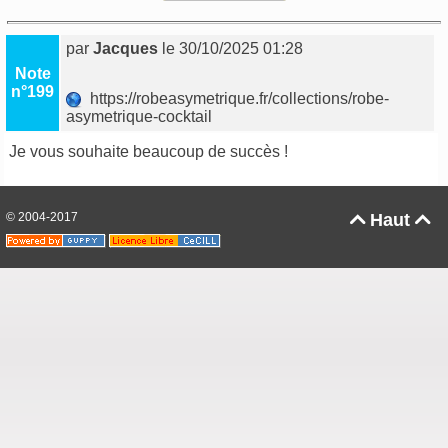
par
Jacques
le 30/10/2025 01:28
Note
n°199
https://robeasymetrique.fr/collections/robe-
asymetrique-cocktail
Je vous souhaite beaucoup de succès !
© 2004-2017
Haut

