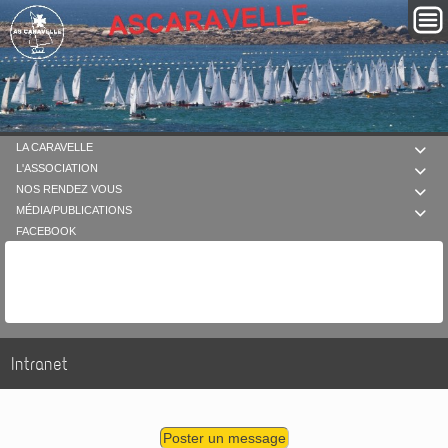
LA CARAVELLE

L'ASSOCIATION

NOS RENDEZ VOUS

MÉDIA/PUBLICATIONS

FACEBOOK
Intranet
Poster un message