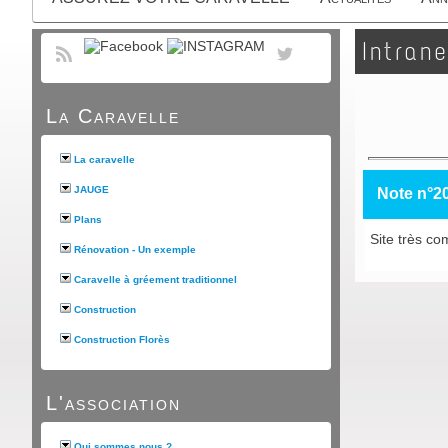
Intrane
La Caravelle
La caravelle
JAUGE
Note n°2
Plans
Site très com
Rénovation - Un exemple
Caravelle à gréement traditionnel
Construction
Construction Florès
L'association
Qui sommes nous ?