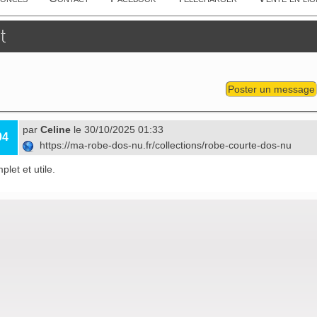
t
Poster un message
par
Celine
le 30/10/2025 01:33
04
https://ma-robe-dos-nu.fr/collections/robe-courte-dos-nu
plet et utile.