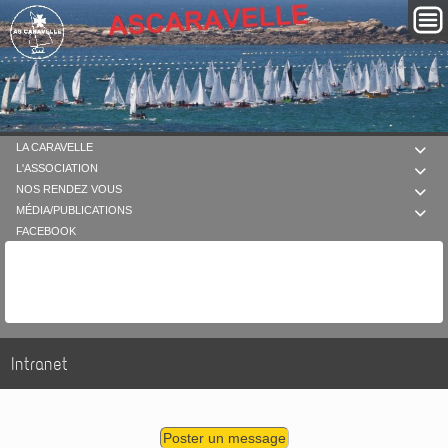
LA CARAVELLE

L'ASSOCIATION

NOS RENDEZ VOUS

MÉDIA/PUBLICATIONS

FACEBOOK
Intranet
Poster un message