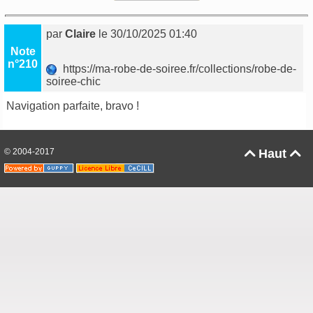
par
Claire
le 30/10/2025 01:40
Note
n°210
https://ma-robe-de-soiree.fr/collections/robe-de-
soiree-chic
Navigation parfaite, bravo !
© 2004-2017
Haut

