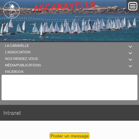
LA CARAVELLE

L'ASSOCIATION

NOS RENDEZ VOUS

MÉDIA/PUBLICATIONS

FACEBOOK
Intranet
Poster un message