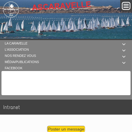
LA CARAVELLE

L'ASSOCIATION

NOS RENDEZ VOUS

MÉDIA/PUBLICATIONS

FACEBOOK
Intranet
Poster un message