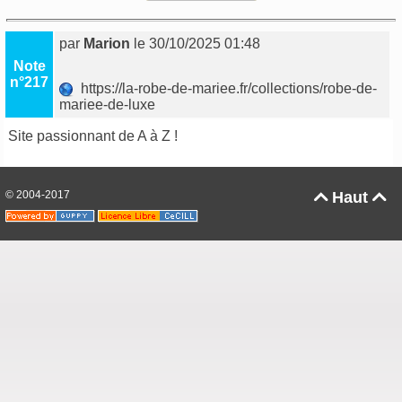
par
Marion
le 30/10/2025 01:48
Note
n°217
https://la-robe-de-mariee.fr/collections/robe-de-
mariee-de-luxe
Site passionnant de A à Z !
© 2004-2017
Haut

