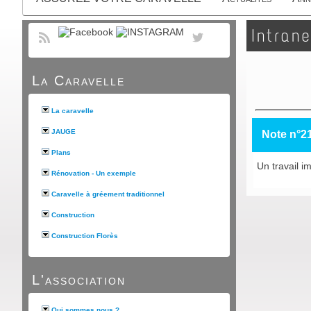
Intrane
La Caravelle
La caravelle
JAUGE
Note n°2
Plans
Un travail i
Rénovation - Un exemple
Caravelle à gréement traditionnel
Construction
Construction Florès
L'association
Qui sommes nous ?