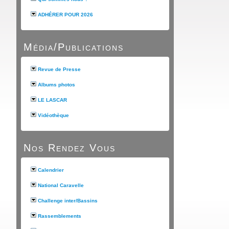
ADHÉRER POUR 2026
Média/Publications
Revue de Presse
Albums photos
LE LASCAR
Vidéothèque
Nos Rendez Vous
Calendrier
National Caravelle
Challenge inter/Bassins
Rassemblements