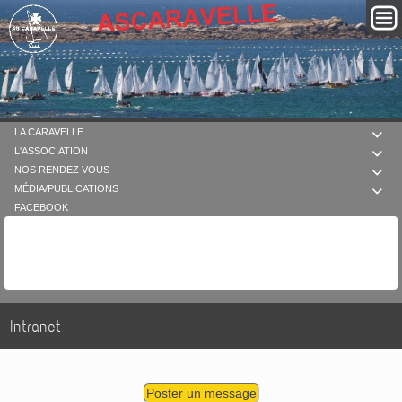
LA CARAVELLE

L'ASSOCIATION

NOS RENDEZ VOUS

MÉDIA/PUBLICATIONS

FACEBOOK
Intranet
Poster un message