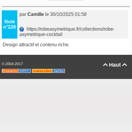
par
Camille
le 30/10/2025 01:58
Note
n°226
https://robeasymetrique.fr/collections/robe-
asymetrique-cocktail
Design attractif et contenu riche.
© 2004-2017
Haut

