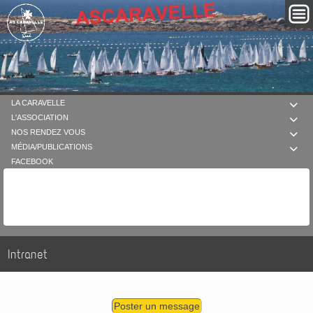
LA CARAVELLE

L'ASSOCIATION

NOS RENDEZ VOUS

MÉDIA/PUBLICATIONS

FACEBOOK
Intranet
Poster un message