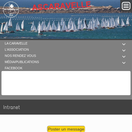
LA CARAVELLE

L'ASSOCIATION

NOS RENDEZ VOUS

MÉDIA/PUBLICATIONS

FACEBOOK
Intranet
Poster un message