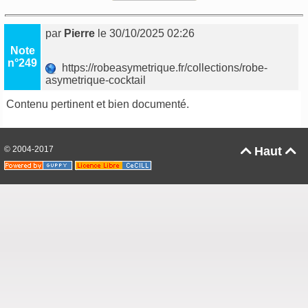
par
Pierre
le 30/10/2025 02:26
Note
n°249
https://robeasymetrique.fr/collections/robe-
asymetrique-cocktail
Contenu pertinent et bien documenté.
© 2004-2017
Haut

