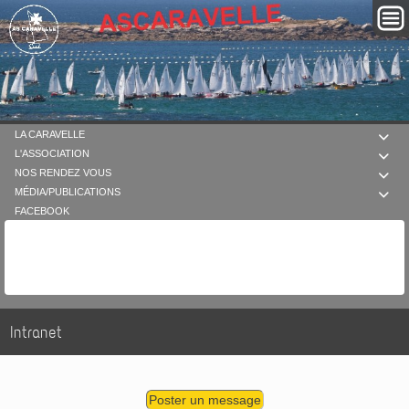
LA CARAVELLE

L'ASSOCIATION

NOS RENDEZ VOUS

MÉDIA/PUBLICATIONS

FACEBOOK
Intranet
Poster un message