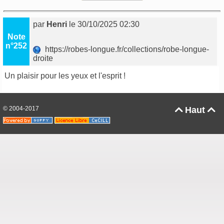
par
Henri
le 30/10/2025 02:30
Note
n°252
https://robes-longue.fr/collections/robe-longue-
droite
Un plaisir pour les yeux et l'esprit !
© 2004-2017
Haut

