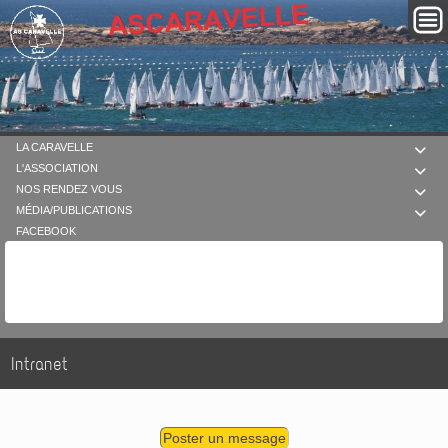
LA CARAVELLE

L'ASSOCIATION

NOS RENDEZ VOUS

MÉDIA/PUBLICATIONS

FACEBOOK
Intranet
Poster un message