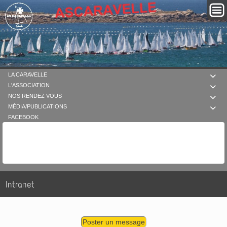
LA CARAVELLE

L'ASSOCIATION

NOS RENDEZ VOUS

MÉDIA/PUBLICATIONS

FACEBOOK
Intranet
Poster un message