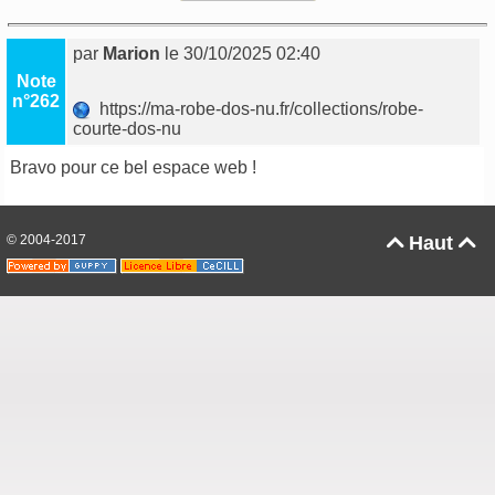
par
Marion
le 30/10/2025 02:40
Note
n°262
https://ma-robe-dos-nu.fr/collections/robe-
courte-dos-nu
Bravo pour ce bel espace web !
© 2004-2017
Haut

